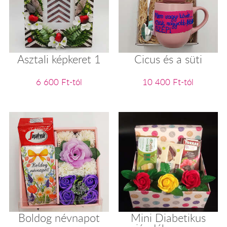
Asztali képkeret 1
Cicus és a süti
6 600 Ft-tól
10 400 Ft-tól
Boldog névnapot
Mini Diabetikus