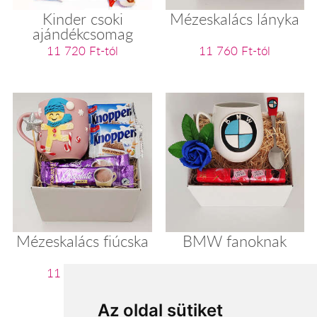
Kinder csoki
Mézeskalács lányka
ajándékcsomag
11 720 Ft-tól
11 760 Ft-tól
Mézeskalács fiúcska
BMW fanoknak
11 760 Ft-tól
11 800 Ft-tól
Az oldal sütiket