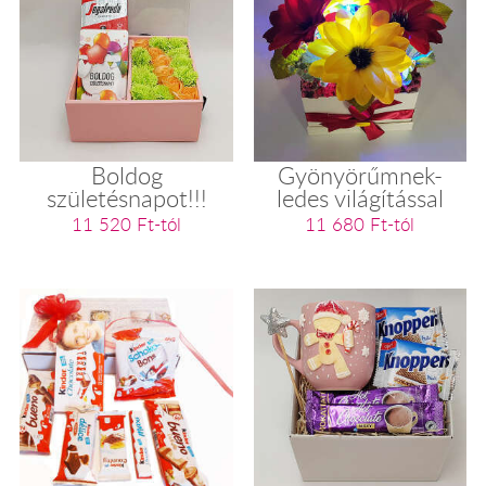
Boldog
Gyönyörűmnek-
születésnapot!!!
ledes világítással
11 520 Ft-tól
11 680 Ft-tól