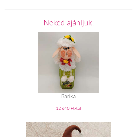
Neked ajánljuk!
Barika
12 640 Ft-tól