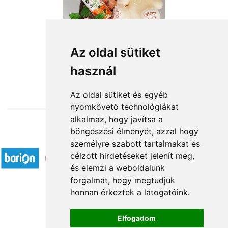
Krém plüss maci
Az oldal sütiket
használ
16 200 Ft-tól
Az oldal sütiket és egyéb
nyomkövető technológiákat
alkalmaz, hogy javítsa a
böngészési élményét, azzal hogy
Elfogadott fizetési módok
személyre szabott tartalmakat és
célzott hirdetéseket jelenít meg,
és elemzi a weboldalunk
forgalmát, hogy megtudjuk
honnan érkeztek a látogatóink.
Á.SZ.F.
Elfogadom