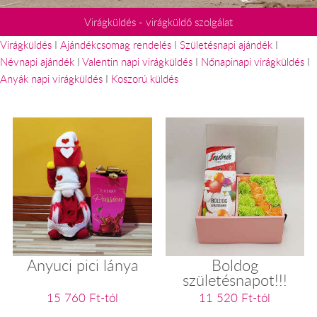
Virágküldés - virágküldő szolgálat
Virágküldés
I
Ajándékcsomag rendelés
I
Születésnapi ajándék
I
Névnapi ajándék
I
Valentin napi virágküldés
I
Nőnapinapi virágküldés
I
Anyák napi virágküldés
I
Koszorú küldés
Anyuci pici lánya
Boldog
születésnapot!!!
15 760 Ft-tól
11 520 Ft-tól