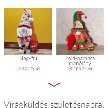
Nagyfiú
Zöld-narancs
manólány
19 680 Ft-tól
19 000 Ft-tól
Virágküldés születésnapra,