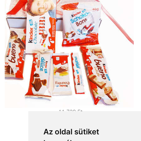
11 720 Ft
Ajándékküldés most>>>
Az oldal sütiket
Milka hegy