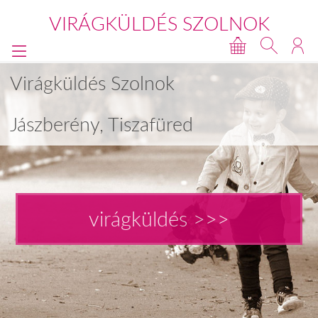
VIRÁGKÜLDÉS SZOLNOK
Virágküldés Szolnok
Jászberény, Tiszafüred
virágküldés >>>